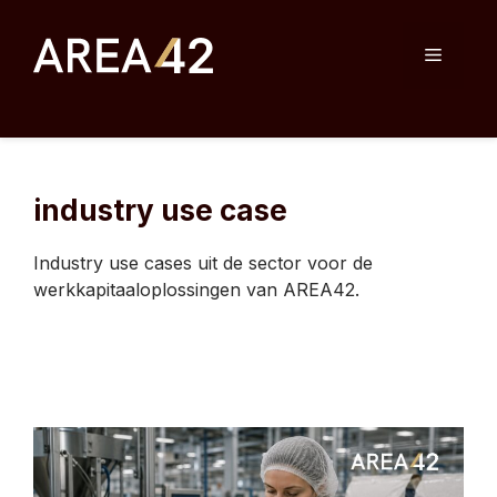
Skip
to
Menu
content
industry use case
Industry use cases uit de sector voor de
werkkapitaaloplossingen van AREA42.