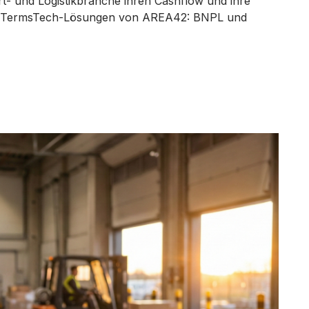
- und Logistikbranche ihren Cashflow und ihre
den TermsTech-Lösungen von AREA42: BNPL und