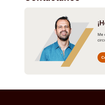
¡H
Me 
cir
C