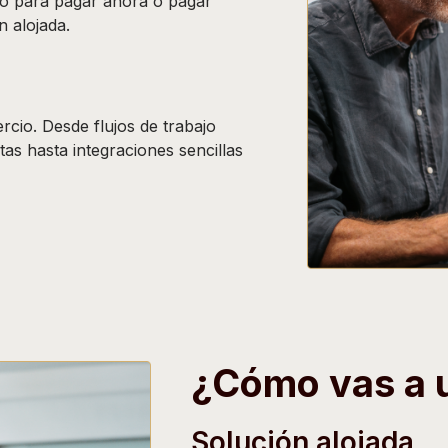
ago para pagar ahora o pagar
n alojada.
cio. Desde flujos de trabajo
tas hasta integraciones sencillas
¿Cómo vas a u
Solución alojada